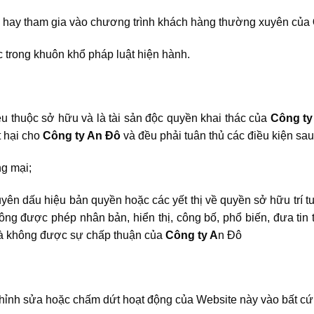
tử hay tham gia vào chương trình khách hàng thường xuyên của
c trong khuôn khổ pháp luật hiện hành.
ều thuộc sở hữu và là tài sản độc quyền khai thác của
Công t
t hại cho
Công ty An Đô
và đều phải tuân thủ các điều kiện sau
ng mại;
uyên dấu hiệu bản quyền hoặc các yết thị về quyền sở hữu trí tu
ng được phép nhân bản, hiển thị, công bố, phổ biến, đưa tin t
 mà không được sự chấp thuận của
Công ty A
n Đô
chỉnh sửa hoặc chấm dứt hoạt động của Website này vào bất cứ