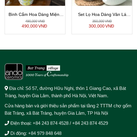
Bình Cắm Hoa Dáng Miệng
Set Lọ Hoa Dáng Vân Lá
Cá vẽ Sen Màu Gốm Sứ Bát
Men Trắng Bóng, Decor Cắm
490,000
VNĐ
350,000
VNĐ
Tràng
Hoa
490,000
VNĐ
300,000
VNĐ
Địa chỉ: Số 57, đường Hữu Nghị, thôn 1 Giang Cao, xã Bát
Tràng, huyện Gia Lâm, thành phố Hà Nội, Việt Nam.
Cửa hàng bán và giới thiệu sản phẩm tại tầng 2 TTTM chợ gốm
Bát Tràng, xã Bát Tràng, huyện Gia Lâm, TP Hà Nội
Điện thoại:
+84 243 874 4528
/
+84 243 874 4529
Di động:
+84 979 848 648