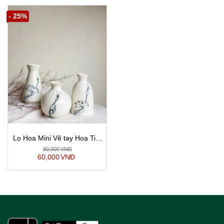
- 25%
Lọ Hoa Mini Vẽ tay Hoạ Tiết
Sen Chuồn 3 kiểu dáng
80,000
VNĐ
60,000
VNĐ