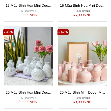
15 Mẫu Bình Hoa Mini Decor
15 Mẫu Bình Hoa Mini Decor
Men Đen Gốm ANDO Bát
Men Vàng Gốm ANDO Bát
65,000
VNĐ
65,000
VNĐ
Tràng
Tràng
65,000
VNĐ
65,000
VNĐ
- 42%
- 42%
20 Mẫu Bình Hoa Mini Decor
20 Mẫu Bình Mini Decor Men
Men Trắng Gốm Bát Tràng
Hồng Gốm Bát Tràng
60,000
VNĐ
60,000
VNĐ
60,000
VNĐ
60,000
VNĐ