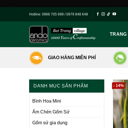
Skip
https://shopee.vn/gomthanhlong.battrang#product_list
to
Hotline:
0966 705 699
/
0979 848 648
content
TRANG
GIAO HÀNG MIỄN PHÍ
- 14%
DANH MỤC SẢN PHẨM
Bình Hoa Mini
Ấm Chén Gốm Sứ
Gốm sứ gia dụng