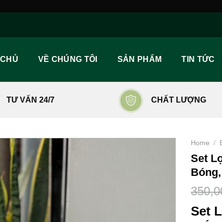
 CHỦ
VỀ CHÚNG TÔI
SẢN PHẨM
TIN TỨC
TƯ VẤN 24/7
CHẤT LƯỢNG
Home
/
Set L
Bóng,
350,0
Set 