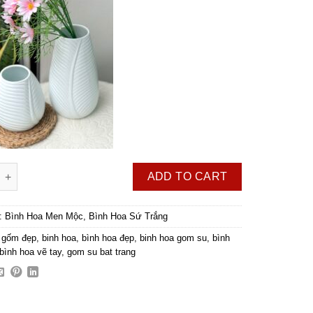
a Dáng Vân Lá Men Trắng Bóng, Decor Cắm Hoa quantity
ADD TO CART
s:
Bình Hoa Men Mộc
,
Bình Hoa Sứ Trắng
 gốm đẹp
,
binh hoa
,
bình hoa đẹp
,
binh hoa gom su
,
bình
bình hoa vẽ tay
,
gom su bat trang