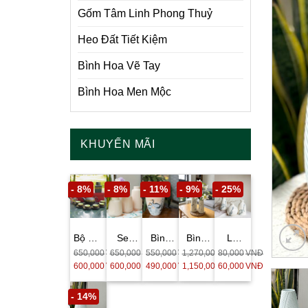
Gốm Tâm Linh Phong Thuỷ
Heo Đất Tiết Kiệm
Bình Hoa Vẽ Tay
Bình Hoa Men Mộc
KHUYẾN MÃI
- 8%
- 8%
- 11%
- 9%
- 25%
Bộ Ấm
Set
Bình
Bình
Lọ
Trà
Ống
Cắm
Búp
Hoa
650,000
VNĐ
650,000
VNĐ
550,000
VNĐ
1,270,000
80,000
VNĐ
VNĐ
Gốm
Cắm
Hoa
Decor
Mini
600,000
VNĐ
600,000
VNĐ
490,000
VNĐ
1,150,000
60,000
VNĐ
VNĐ
Tử Sa
Hoa
Dáng
Cắm
Vẽ tay
Men
Trơn
Miệng
Hoa
Hoạ
- 14%
Đen
Men
Cá vẽ
Men
Tiết