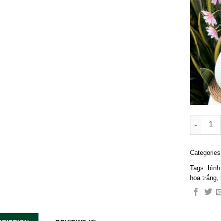
Set Lọ Ho
Categorie
Tags:
bình
hoa trắng
,