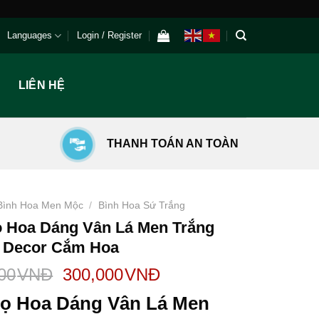
Languages
Login / Register
LIÊN HỆ
THANH TOÁN AN TOÀN
Bình Hoa Men Mộc
/
Bình Hoa Sứ Trắng
ọ Hoa Dáng Vân Lá Men Trắng
 Decor Cắm Hoa
00
VNĐ
300,000
VNĐ
Lọ Hoa Dáng Vân Lá Men