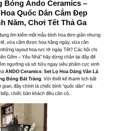
g Bóng Ando Ceramics –
 Hoa Quốc Dân Cắm Đẹp
h Năm, Chơi Tết Thả Ga
đang tìm kiếm một mẫu bình hoa đơn giản nhưng
h tế, vừa cắm được hoa hằng ngày, vừa cân
những layout hoa rực rỡ ngày Tết? Các hội chị
ện Gốm – Yêu Nhà” hãy dừng chân tại đây để
iêm ngưỡng và sở hữu ngay siêu phẩm cực xinh
nhà
ANDO Ceramics
:
Set Lọ Hoa Dáng Vân Lá
ng Bóng Bát Tràng
. Với thiết kế thanh lịch bất
i gian, đây chính là chiếc bình “quốc dân” mà
 bếp, chiếc bàn khách đều cần có.