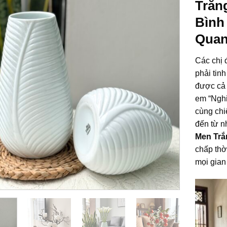
Trắn
Bình
Quan
Các chị 
phải tin
được cả 
em “Nghi
cùng ch
đến từ 
Men Trắ
chấp thờ
mọi gian