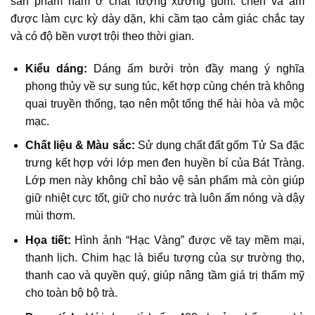
sản phẩm nằm ở chất lượng xương gốm: chén và ấm
được làm cực kỳ dày dặn, khi cầm tạo cảm giác chắc tay
và có độ bền vượt trội theo thời gian.
Kiểu dáng:
Dáng ấm bưởi tròn đầy mang ý nghĩa
phong thủy về sự sung túc, kết hợp cùng chén trà không
quai truyền thống, tạo nên một tổng thể hài hòa và mộc
mạc.
Chất liệu & Màu sắc:
Sử dụng chất đất gốm Tử Sa đặc
trưng kết hợp với lớp men đen huyền bí của Bát Tràng.
Lớp men này không chỉ bảo vệ sản phẩm mà còn giúp
giữ nhiệt cực tốt, giữ cho nước trà luôn ấm nóng và dậy
mùi thơm.
Họa tiết:
Hình ảnh “Hạc Vàng” được vẽ tay mềm mại,
thanh lịch. Chim hạc là biểu tượng của sự trường thọ,
thanh cao và quyền quý, giúp nâng tầm giá trị thẩm mỹ
cho toàn bộ bộ trà.