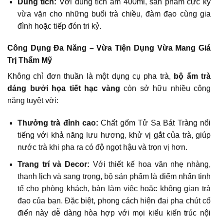
Dung tích:
Với dung tích ấm 400ml, sản phẩm cực kỳ
vừa vặn cho những buổi trà chiều, đàm đạo cùng gia
đình hoặc tiếp đón tri kỷ.
Công Dụng Đa Năng – Vừa Tiện Dụng Vừa Mang Giá
Trị Thẩm Mỹ
Không chỉ đơn thuần là một dụng cụ pha trà,
bộ ấm trà
dáng bưởi họa tiết hạc vàng
còn sở hữu nhiều công
năng tuyệt vời:
Thưởng trà đỉnh cao:
Chất gốm Tử Sa Bát Tràng nổi
tiếng với khả năng lưu hương, khử vị gắt của trà, giúp
nước trà khi pha ra có độ ngọt hậu và trọn vị hơn.
Trang trí và Decor:
Với thiết kế hoa văn nhẹ nhàng,
thanh lịch và sang trọng, bộ sản phẩm là điểm nhấn tinh
tế cho phòng khách, bàn làm việc hoặc không gian trà
đạo của bạn. Đặc biệt, phong cách hiện đại pha chút cổ
điển này dễ dàng hòa hợp với mọi kiểu kiến trúc nội