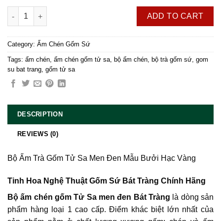
Bộ Ấm Trà Gốm Tử Sa Men Đen Mẫu Bưởi Hạc Vàng quantity
ADD TO CART
Category:
Ấm Chén Gốm Sứ
Tags:
ấm chén
,
ấm chén gốm tử sa
,
bộ ấm chén
,
bộ trà gốm sứ
,
gom
su bat trang
,
gốm tử sa
DESCRIPTION
REVIEWS (0)
Bộ Ấm Trà Gốm Tử Sa Men Đen Mẫu Bưởi Hạc Vàng
Tinh Hoa Nghệ Thuật Gốm Sứ Bát Tràng Chính Hãng
Bộ ấm chén gốm Tử Sa men đen Bát Tràng
là dòng sản
phẩm hàng loại 1 cao cấp. Điểm khác biệt lớn nhất của