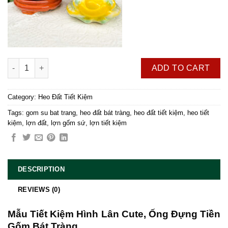
Mẫu Tiết Kiệm Hình Lân Cute, Ống Đựng Tiền Gốm Bát Tràng quanti
ADD TO CART
Category:
Heo Đất Tiết Kiệm
Tags:
gom su bat trang
,
heo đất bát tràng
,
heo đất tiết kiệm
,
heo tiết
kiệm
,
lợn đất
,
lợn gốm sứ
,
lợn tiết kiệm
DESCRIPTION
REVIEWS (0)
Mẫu Tiết Kiệm Hình Lân Cute, Ống Đựng Tiền
Gốm Bát Tràng