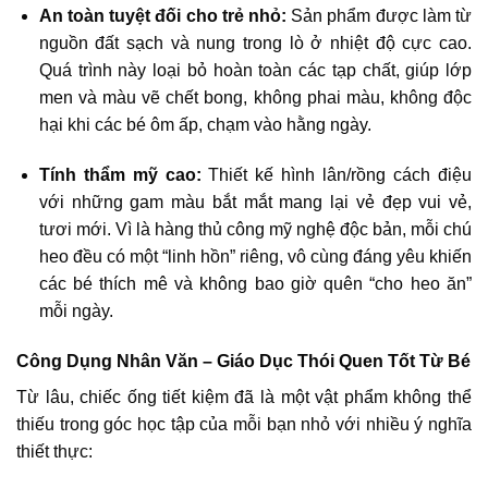
An toàn tuyệt đối cho trẻ nhỏ:
Sản phẩm được làm từ
nguồn đất sạch và nung trong lò ở nhiệt độ cực cao.
Quá trình này loại bỏ hoàn toàn các tạp chất, giúp lớp
men và màu vẽ chết bong, không phai màu, không độc
hại khi các bé ôm ấp, chạm vào hằng ngày.
Tính thẩm mỹ cao:
Thiết kế hình lân/rồng cách điệu
với những gam màu bắt mắt mang lại vẻ đẹp vui vẻ,
tươi mới. Vì là hàng thủ công mỹ nghệ độc bản, mỗi chú
heo đều có một “linh hồn” riêng, vô cùng đáng yêu khiến
các bé thích mê và không bao giờ quên “cho heo ăn”
mỗi ngày.
Công Dụng Nhân Văn – Giáo Dục Thói Quen Tốt Từ Bé
Từ lâu, chiếc ống tiết kiệm đã là một vật phẩm không thể
thiếu trong góc học tập của mỗi bạn nhỏ với nhiều ý nghĩa
thiết thực: