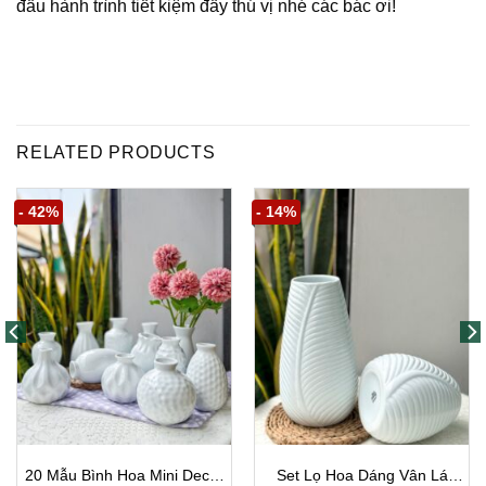
đầu hành trình tiết kiệm đầy thú vị nhé các bác ơi!
https://s.shopee.vn/4qDelmJvTJ
RELATED PRODUCTS
- 42%
- 14%
20 Mẫu Bình Hoa Mini Decor
Set Lọ Hoa Dáng Vân Lá