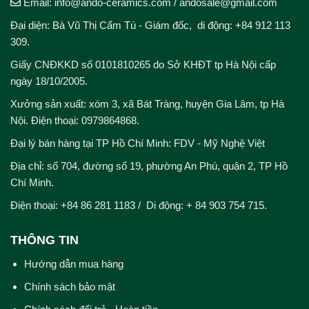
Email: info@ando-ceramics.com
/
andosale@gmail.com
Đại diện: Bà Vũ Thị Cẩm Tú - Giám đốc, di động: +84 912 113
309.
Giấy CNĐKKD số 0101810265 do Sở KHĐT tp Hà Nội cấp
ngày 18/10/2005.
Xưởng sản xuất: xóm 3, xã Bát Tràng, huyện Gia Lâm, tp Hà
Nội. Điện thoại: 0979864868.
Đại lý bán hàng tại TP Hồ Chí Minh: FDV - Mỹ Nghệ Việt
Địa chỉ: số 704, đường số 19, phường An Phú, quận 2, TP Hồ
Chí Minh.
Điện thoại: +84 86 281 1183 / Di động: + 84 903 754 715.
THÔNG TIN
Hướng dẫn mua hàng
Chính sách bảo mật