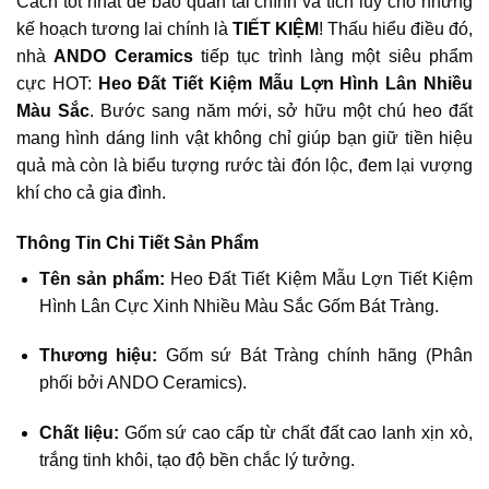
Cách tốt nhất để bảo quản tài chính và tích lũy cho những
kế hoạch tương lai chính là
TIẾT KIỆM
! Thấu hiểu điều đó,
nhà
ANDO Ceramics
tiếp tục trình làng một siêu phẩm
cực HOT:
Heo Đất Tiết Kiệm Mẫu Lợn Hình Lân Nhiều
Màu Sắc
. Bước sang năm mới, sở hữu một chú heo đất
mang hình dáng linh vật không chỉ giúp bạn giữ tiền hiệu
quả mà còn là biểu tượng rước tài đón lộc, đem lại vượng
khí cho cả gia đình.
Thông Tin Chi Tiết Sản Phẩm
Tên sản phẩm:
Heo Đất Tiết Kiệm Mẫu Lợn Tiết Kiệm
Hình Lân Cực Xinh Nhiều Màu Sắc Gốm Bát Tràng.
Thương hiệu:
Gốm sứ Bát Tràng chính hãng (Phân
phối bởi ANDO Ceramics).
Chất liệu:
Gốm sứ cao cấp từ chất đất cao lanh xịn xò,
trắng tinh khôi, tạo độ bền chắc lý tưởng.