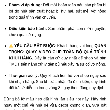
Phạm vi áp dụng:
Đổi mới hoàn toàn nếu sản phẩm bị
lỗi do nhà sản xuất hoặc bị hư hại, sứt mẻ, vỡ hỏng
trong quá trình vận chuyển.
Điều kiện bảo hành:
Sản phẩm phải còn mới nguyên,
chưa qua sử dụng.
YÊU CẦU BẮT BUỘC:
Khách hàng vui lòng
QUAN
TRỌNG: QUAY VIDEO CLIP TOÀN BỘ QUÁ TRÌNH
KHUI HÀNG
. Đây là căn cứ duy nhất để shop và sàn
TMĐT tiến hành xử lý đền bù nếu xảy ra sự cố vỡ hỏng.
Thời gian xử lý:
Quý khách liên hệ với shop ngay sau
khi nhận hàng. Sau khi xác nhận đủ điều kiện, quy trình
đổi trả sẽ diễn ra trong vòng 3 ngày theo đúng quy định.
Đừng bỏ lỡ mẫu heo đất hình lân siêu hot này! Hãy rinh
ngay một chú về nhà để vừa decor không gian, vừa bắt