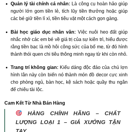
Quản lý tài chính cá nhân:
Là công cụ hoàn hảo giúp
người lớn gom tiền lẻ, tích lũy tiền thưởng hoặc giúp
các bé giữ tiền lì xì, tiền tiêu vặt một cách gọn gàng.
Bài học giáo dục nhân văn:
Việc nuôi heo đất giúp
nhắc nhở các em bé về giá trị của sự kiên trì, hiểu được
rằng tiền bạc là mồ hôi công sức của bố mẹ, từ đó hình
thành thói quen chi tiêu thông minh ngay từ khi còn nhỏ.
Trang trí không gian:
Kiểu dáng độc đáo của chú lợn
hình lân này còn biến nó thành món đồ decor cực xinh
cho phòng ngủ, bàn học, kệ sách hoặc quầy thu ngân
để chiêu tài lộc.
Cam Kết Từ Nhà Bán Hàng
HÀNG CHÍNH HÃNG – CHẤT
LƯỢNG LOẠI 1 – GIÁ XƯỞNG TẬN
TAY