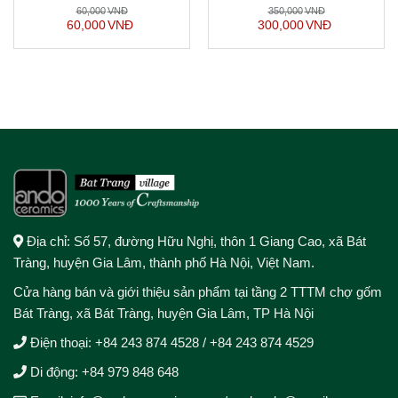
Men Trắng Gốm Bát Tràng
Men Trắng Bóng, Decor Cắm
60,000
VNĐ
350,000
VNĐ
Hoa
60,000
VNĐ
300,000
VNĐ
Địa chỉ: Số 57, đường Hữu Nghị, thôn 1 Giang Cao, xã Bát
Tràng, huyện Gia Lâm, thành phố Hà Nội, Việt Nam.
Cửa hàng bán và giới thiệu sản phẩm tại tầng 2 TTTM chợ gốm
Bát Tràng, xã Bát Tràng, huyện Gia Lâm, TP Hà Nội
Điện thoại:
+84 243 874 4528
/
+84 243 874 4529
Di động:
+84 979 848 648